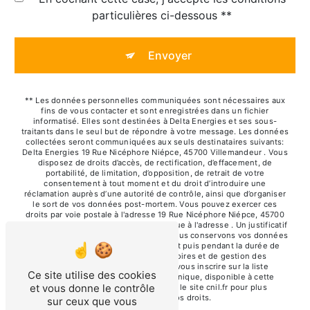
particulières ci-dessous **
Envoyer
** Les données personnelles communiquées sont nécessaires aux
fins de vous contacter et sont enregistrées dans un fichier
informatisé. Elles sont destinées à Delta Energies et ses sous-
traitants dans le seul but de répondre à votre message. Les données
collectées seront communiquées aux seuls destinataires suivants:
Delta Energies 19 Rue Nicéphore Niépce, 45700 Villemandeur . Vous
disposez de droits d’accès, de rectification, d’effacement, de
portabilité, de limitation, d’opposition, de retrait de votre
consentement à tout moment et du droit d’introduire une
réclamation auprès d’une autorité de contrôle, ainsi que d’organiser
le sort de vos données post-mortem. Vous pouvez exercer ces
droits par voie postale à l'adresse 19 Rue Nicéphore Niépce, 45700
Villemandeur ou par courrier électronique à l'adresse . Un justificatif
d'identité pourra vous être demandé. Nous conservons vos données
pendant la période de prise de contact puis pendant la durée de
prescription légale aux fins probatoires et de gestion des
contentieux. Vous avez le droit de vous inscrire sur la liste
Ce site utilise des cookies
d'opposition au démarchage téléphonique, disponible à cette
et vous donne le contrôle
adresse:
Bloctel.gouv.fr
. Consultez le site cnil.fr pour plus
d’informations sur vos droits.
sur ceux que vous