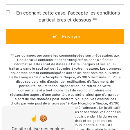
En cochant cette case, j'accepte les conditions
particulières ci-dessous **
Envoyer
** Les données personnelles communiquées sont nécessaires aux
fins de vous contacter et sont enregistrées dans un fichier
informatisé. Elles sont destinées à Delta Energies et ses sous-
traitants dans le seul but de répondre à votre message. Les données
collectées seront communiquées aux seuls destinataires suivants:
Delta Energies 19 Rue Nicéphore Niépce, 45700 Villemandeur . Vous
disposez de droits d’accès, de rectification, d’effacement, de
portabilité, de limitation, d’opposition, de retrait de votre
consentement à tout moment et du droit d’introduire une
réclamation auprès d’une autorité de contrôle, ainsi que d’organiser
le sort de vos données post-mortem. Vous pouvez exercer ces
droits par voie postale à l'adresse 19 Rue Nicéphore Niépce, 45700
Villemandeur ou par courrier électronique à l'adresse . Un justificatif
d'identité pourra vous être demandé. Nous conservons vos données
pendant la période de prise de contact puis pendant la durée de
prescription légale aux fins probatoires et de gestion des
contentieux. Vous avez le droit de vous inscrire sur la liste
Ce site utilise des cookies
d'opposition au démarchage téléphonique, disponible à cette