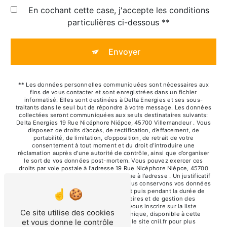
En cochant cette case, j'accepte les conditions
particulières ci-dessous **
Envoyer
** Les données personnelles communiquées sont nécessaires aux
fins de vous contacter et sont enregistrées dans un fichier
informatisé. Elles sont destinées à Delta Energies et ses sous-
traitants dans le seul but de répondre à votre message. Les données
collectées seront communiquées aux seuls destinataires suivants:
Delta Energies 19 Rue Nicéphore Niépce, 45700 Villemandeur . Vous
disposez de droits d’accès, de rectification, d’effacement, de
portabilité, de limitation, d’opposition, de retrait de votre
consentement à tout moment et du droit d’introduire une
réclamation auprès d’une autorité de contrôle, ainsi que d’organiser
le sort de vos données post-mortem. Vous pouvez exercer ces
droits par voie postale à l'adresse 19 Rue Nicéphore Niépce, 45700
Villemandeur ou par courrier électronique à l'adresse . Un justificatif
d'identité pourra vous être demandé. Nous conservons vos données
pendant la période de prise de contact puis pendant la durée de
prescription légale aux fins probatoires et de gestion des
contentieux. Vous avez le droit de vous inscrire sur la liste
Ce site utilise des cookies
d'opposition au démarchage téléphonique, disponible à cette
et vous donne le contrôle
adresse:
Bloctel.gouv.fr
. Consultez le site cnil.fr pour plus